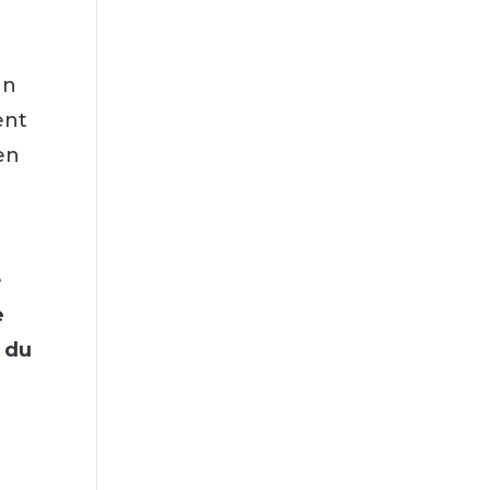
un
ent
’en
e
e
t du