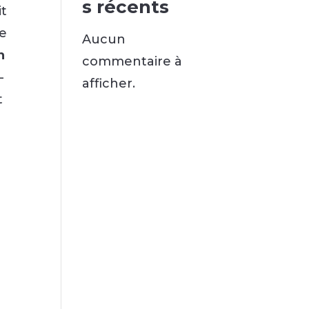
s récents
it
Le
Aucun
n
commentaire à
-
afficher.
t