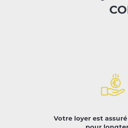
CO
Votre loyer est assur
pour longt