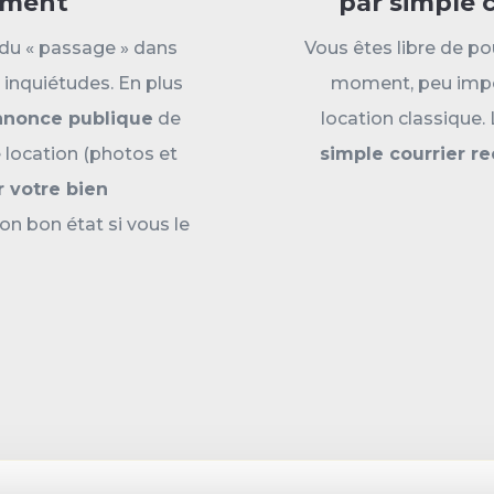
ement
par simple
t du « passage » dans
Vous êtes libre de po
 inquiétudes. En plus
moment, peu impor
annonce publique
de
location classique.
 location (photos et
simple courrier 
r votre bien
on bon état si vous le