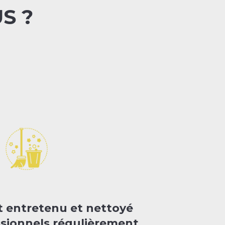
S ?
t entretenu et nettoyé
ssionnels régulièrement