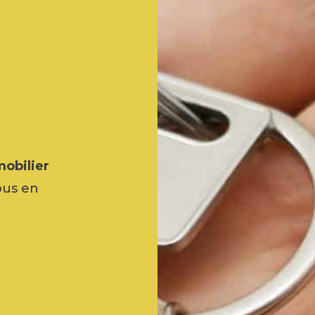
obilier
ous en