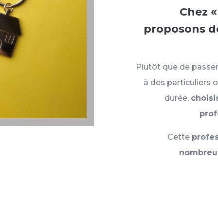
Chez «
proposons de
Plutôt que de passer
à des particuliers
durée,
choisi
prof
Cette
profe
nombreu