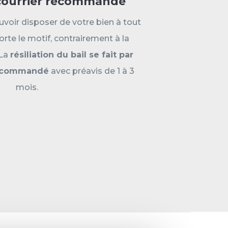
 courrier recommandé
uvoir disposer de votre bien à tout
te le motif, contrairement à la
 La
résiliation du bail se fait par
recommandé
avec préavis de 1 à 3
mois.