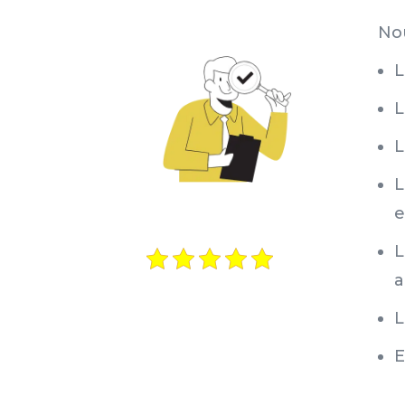
No
L
L
L
L
e
L
a
L
E