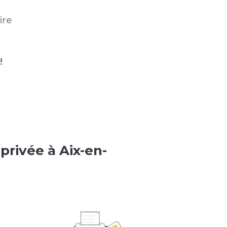
ire
!
 privée à Aix-en-