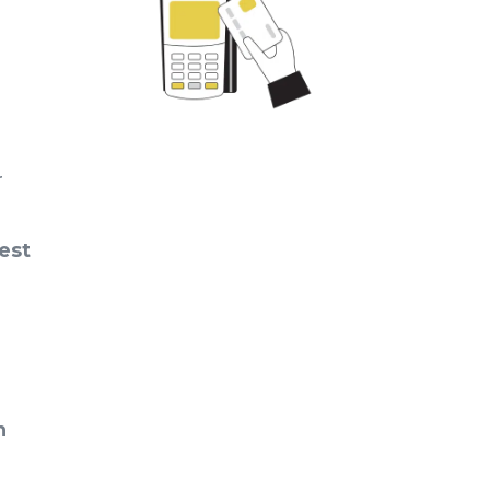
r
est
n