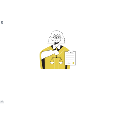
ns
e
on