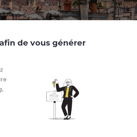
afin de vous générer
ez
ire
g,